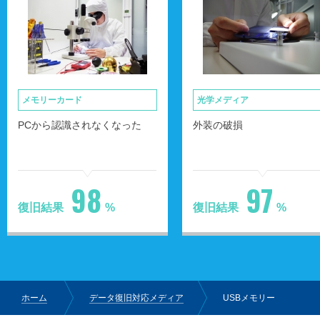
メモリーカード
光学メディア
PCから認識されなくなった
外装の破損
98
97
復旧結果
%
復旧結果
%
ホーム
データ復旧対応メディア
USBメモリー