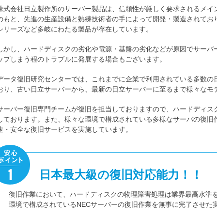
株式会社日立製作所のサーバー製品は、信頼性が厳しく要求されるメイ
のもと、先進の生産設備と熟練技術者の手によって開発・製造されており、HA8
シリーズなど多岐にわたる製品が存在しています。
しかし、ハードディスクの劣化や電源・基盤の劣化などが原因でサーバ
ップしまう程のトラブルに発展する場合もございます。
データ復旧研究センターでは、これまでに企業で利用されている多数の
おり、古い日立サーバーから、最新の日立サーバーに至るまで様々なモ
サーバー復旧専門チームが復旧を担当しておりますので、ハードディス
しております。また、様々な環境で構成されている多様なサーバの復旧
速・安全な復旧サービスを実施しています。
日本最大級の復旧対応能力！！
復旧作業において、ハードディスクの物理障害処理は業界最高水準
環境で構成されているNECサーバーの復旧作業を無事に完了させた