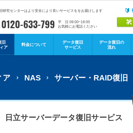
旧研究センターはより安全により良いサービスををお届けします
0120-633-799
平 日 09:00~18:00
お気軽にお電話ください
復旧
データ復旧
データ復旧の
料金について
ィア
サービス
流れ
ィア
NAS
サーバー・RAID復旧
日立サーバーデータ復旧サービス